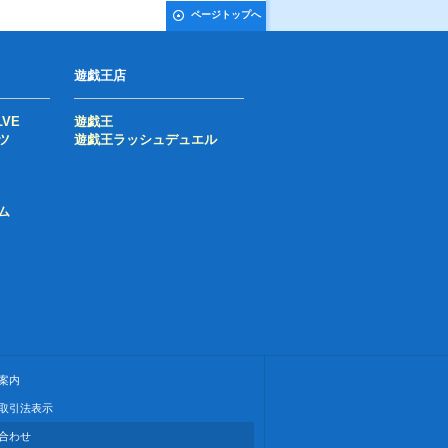
ページトップへ
遊戯王店
LVE
遊戯王
ツ
遊戯王ラッシュデュエル
ム
案内
取引法表示
合わせ