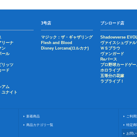
3号店
ブシロード店
ス
マジック：ザ・ギャザリング
Shadowverse EVO
アリーナ
Flesh and Blood
ヴァイスシュヴァル
マン
Disney Lorcana(ロルカナ)
ＷＳブラウ
ボール
ヴァンガード
Reバース
ピリッツ
プロ野球カードゲー
カード
ホロライブ
五等分の花嫁
ラブライブ！
シアム
・ユナイト
新着商品
ご利用
商品カテゴリ一覧
特定商
お問い