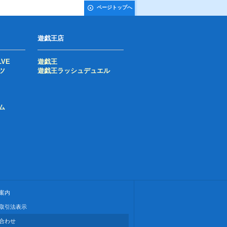
ページトップへ
遊戯王店
LVE
遊戯王
ツ
遊戯王ラッシュデュエル
ム
案内
取引法表示
合わせ