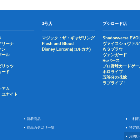
3号店
ブシロード店
ス
マジック：ザ・ギャザリング
Shadowverse EVO
アリーナ
Flesh and Blood
ヴァイスシュヴァル
マン
Disney Lorcana(ロルカナ)
ＷＳブラウ
ボール
ヴァンガード
Reバース
ピリッツ
プロ野球カードゲー
カード
ホロライブ
五等分の花嫁
ラブライブ！
シアム
・ユナイト
新着商品
ご利用
商品カテゴリ一覧
特定商
お問い