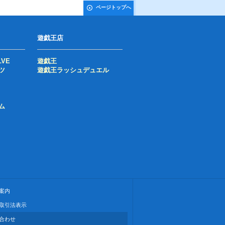
ページトップへ
遊戯王店
LVE
遊戯王
ツ
遊戯王ラッシュデュエル
ム
案内
取引法表示
合わせ