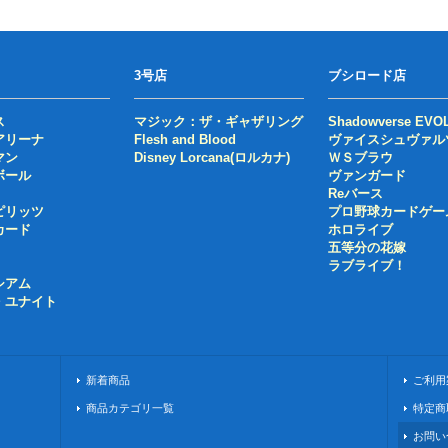
3号店
ブシロード店
ス
マジック：ザ・ギャザリング
Shadowverse EVO
アリーナ
Flesh and Blood
ヴァイスシュヴァル
マン
Disney Lorcana(ロルカナ)
ＷＳブラウ
ボール
ヴァンガード
Reバース
ピリッツ
プロ野球カードゲー
カード
ホロライブ
五等分の花嫁
ラブライブ！
シアム
・ユナイト
新着商品
ご利用
商品カテゴリ一覧
特定商
お問い