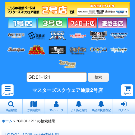
マスターズスクウェア通販2号店
メニュー
カート
商品検索
ご利用案内
マイページ
よくある質問
商品の状態表記
ログイン
ホーム
>
"GD01-121"
の
検索結果