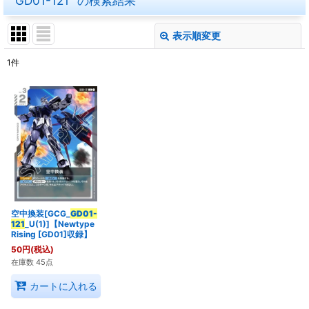
"GD01-121"
の
検索結果
表示順変更
閉じる
1
件
商品検索
:
表示数
:
在庫あり
並び順
:
絞り込む
空中換装[GCG_
GD01-
121
_U(1)]【Newtype
Rising [GD01]収録】
50
円
(税込)
在庫数 45点
カートに入れる