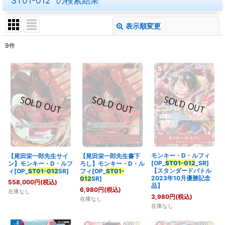
"ST01-012"
の
検索結果
表示順変更
閉じる
9
件
商品検索
:
表示数
:
在庫あり
並び順
:
絞り込む
モンキー・D・ルフィ
【尾田栄一郎先生サイ
【尾田栄一郎先生書下
[OP_
ST01-012
_SR]
ン】モンキー・D・ルフ
ろし】モンキー・D・ル
【スタンダードバトル
ィ[OP_
ST01-012
SR]
フィ[OP_
ST01-
2023年10月優勝記念
012
SR]
558,000
円
(税込)
品】
6,980
円
(税込)
在庫なし
3,980
円
(税込)
在庫なし
在庫なし