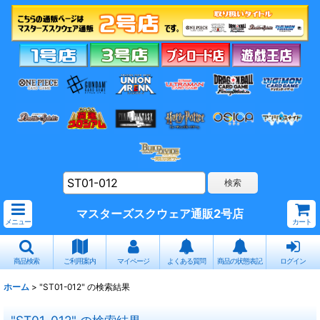
マスターズスクウェア通販2号店
メニュー
カート
商品検索
ご利用案内
マイページ
よくある質問
商品の状態表記
ログイン
ホーム
>
"ST01-012"
の
検索結果