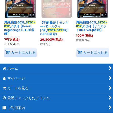
満身創痍[GCG_
ST01-
満身創痍[GCG_
ST01-
【手配書SP】モンキ
012
_C(1)]【Heroic
012
_C(β)]【リミテッ
ー・D・ルフィ
Beginnings [ST01]収
ドBOX Ver.β収録】
[OP_
ST01-012
SR]
録】
(OP03収録)
100
円
(税込)
50
円
(税込)
29,800
円
(税込)
在庫数 3点
在庫数 36点
在庫なし
カートに入れる
カートに入れる
ホーム
マイページ
カートを見る
最近チェックしたアイテム
ご利用案内