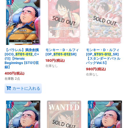
【パラレル】満身創痍
モンキー・D・ルフィ
モンキー・D・ルフィ
[GCG_
ST01-012
_C+
[OP_
ST01-012
_SR]
[OP_
ST01-012
SR]
(1)]【Heroic
【スタンダードバトル
180
円
(税込)
Beginnings [ST01]収
パックVol.5】
在庫なし
録】
980
円
(税込)
400
円
(税込)
在庫なし
在庫数 2点
カートに入れる