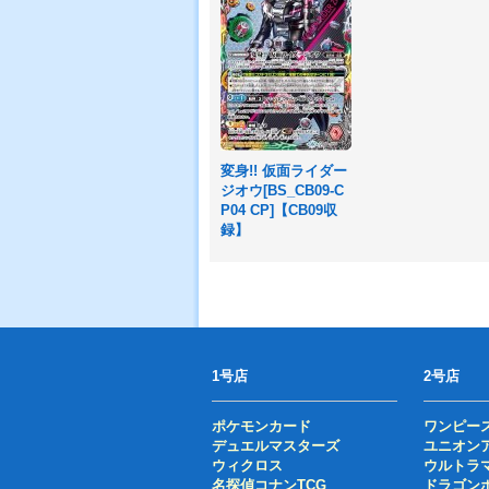
変身!! 仮面ライダー
ジオウ[BS_CB09-C
P04 CP]【CB09収
録】
1号店
2号店
ポケモンカード
ワンピー
デュエルマスターズ
ユニオン
ウィクロス
ウルトラ
名探偵コナンTCG
ドラゴン