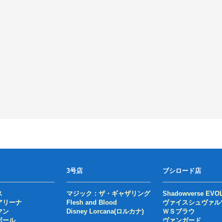
3号店
ブシロード店
ス
マジック：ザ・ギャザリング
Shadowverse EVO
アリーナ
Flesh and Blood
ヴァイスシュヴァル
マン
Disney Lorcana(ロルカナ)
ＷＳブラウ
ボール
ヴァンガード