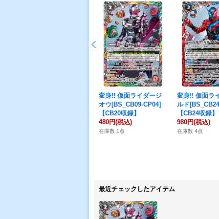
変身!! 仮面ライダージ
変身!! 仮面ラ
オウ[BS_CB09-CP04]
ルド[BS_CB24
【CB20収録】
【CB24収録】
480円
(税込)
980円
(税込)
在庫数 1点
在庫数 4点
最近チェックしたアイテム