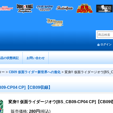
ログイン
商品の状態表記
お問い合わせ
ター
>
CB09 仮面ライダー新世界への進化
>
変身!! 仮面ライダージオウ[BS_CB
9-CP04 CP]【CB09収録】
変身!! 仮面ライダージオウ[BS_CB09-CP04 CP]【CB0
販売価格
:
280円
(税込)