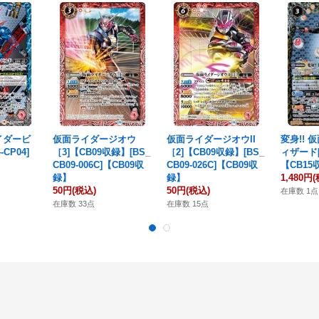
イダービ
仮面ライダージオウ
仮面ライダージオウII
変身!! 
-CP04]
［3]【CB09収録】[BS_
［2]【CB09収録】[BS_
ィザード[C
CB09-006C]【CB09収
CB09-026C]【CB09収
【CB15
録】
録】
1,480円
(
50円
(税込)
50円
(税込)
在庫数 1点
在庫数 33点
在庫数 15点