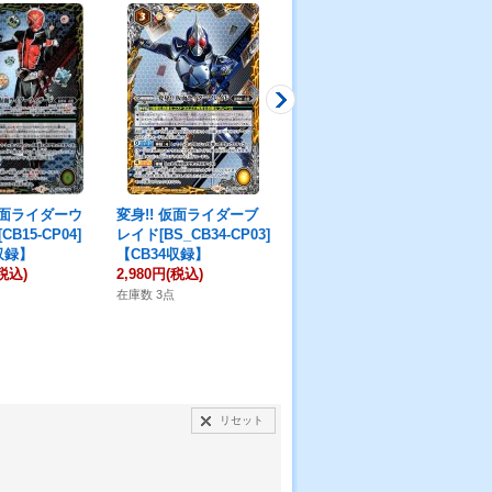
仮面ライダーウ
変身!! 仮面ライダーブ
変身!! 仮面ライダーフ
変
B15-CP04]
レイド[BS_CB34-CP03]
ァイズ[BS_CB34-CP05]
イズ
収録】
【CB34収録】
【CB34収録】
【C
税込)
2,980円
(税込)
4,480円
(税込)
1,
在庫数 3点
在庫数 3点
在庫
リセット