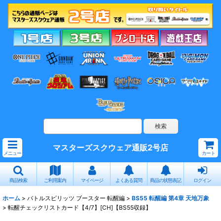
マスターズスクウェア通販2号店
メニュー
カート
商品検索
ご利用案内
マイページ
よくある質問
商品の状態表記
ログイン
ホーム
>
バトルスピリッツ ブースター 転醒編
>
BS55 転醒編 第4章 天地万象
>
転醒チェックリストカード【4/7】[CH]【BS55収録】