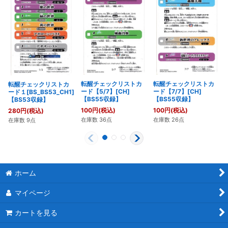
転醒チェックリストカ
転醒チェックリストカ
転醒チェックリストカ
ード【5/7】[CH]
ード【7/7】[CH]
ード１[BS_BS53_CH1]
【BS55収録】
【BS55収録】
【BS53収録】
100
円
(税込)
100
円
(税込)
280
円
(税込)
在庫数 36点
在庫数 26点
在庫数 9点
ホーム
マイページ
カートを見る