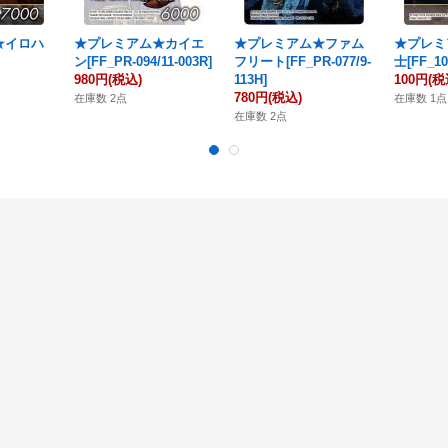
★イロハ
★プレミアム★カイエ
★プレミアム★ファム
★プレミ
ン[FF_PR-094/11-003R]
フリート[FF_PR-077/9-
士[FF_10
980円
(税込)
113H]
100円
(税
780円
(税込)
在庫数 2点
在庫数 1点
在庫数 2点