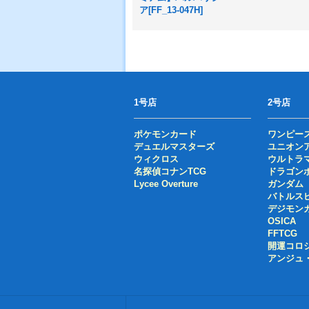
ア[FF_13-047H]
1号店
2号店
ポケモンカード
ワンピー
デュエルマスターズ
ユニオン
ウィクロス
ウルトラ
名探偵コナンTCG
ドラゴン
Lycee Overture
ガンダム
バトルス
デジモン
OSICA
FFTCG
開運コロ
アンジュ