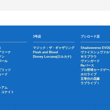
3号店
ブシロード店
ス
マジック：ザ・ギャザリング
Shadowverse EVO
アリーナ
Flesh and Blood
ヴァイスシュヴァル
マン
Disney Lorcana(ロルカナ)
ＷＳブラウ
ボール
ヴァンガード
Reバース
ピリッツ
プロ野球カードゲー
カード
ホロライブ
五等分の花嫁
ラブライブ！
シアム
・ユナイト