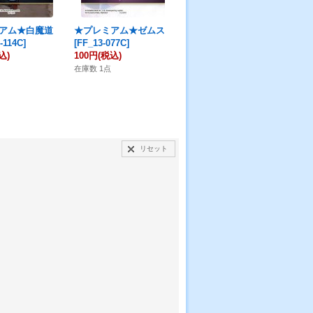
アム★白魔道
★プレミアム★ゼムス
★プレミアム★ニコル
【
-114C]
[FF_13-077C]
[FF_13-096R]
アム
込)
100円
(税込)
180円
(税込)
040
1,
在庫数 1点
在庫数 1点
在庫
リセット