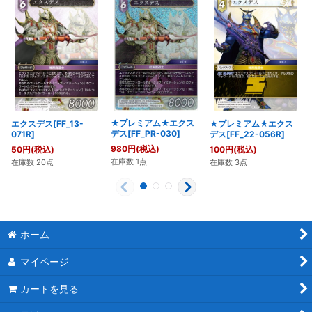
★プレミアム★エクス
エクスデス[FF_13-
★プレミアム★エクス
デス[FF_PR-030]
071R]
デス[FF_22-056R]
980
円
(税込)
50
円
(税込)
100
円
(税込)
在庫数 1点
在庫数 20点
在庫数 3点
ホーム
マイページ
カートを見る