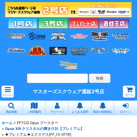
マスターズスクウェア通販2号店
メニュー
カート
商品検索
ご利用案内
マイページ
よくある質問
商品の状態表記
ログイン
ホーム
>
FFTCG Opus ブースター
>
Opus XIII クリスタルの輝き(13)【プレミアム】
>
★プレミアム★エクスデス[FF_13-071R]