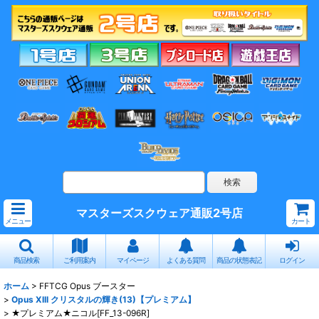
マスターズスクウェア通販2号店
メニュー
カート
商品検索
ご利用案内
マイページ
よくある質問
商品の状態表記
ログイン
ホーム
>
FFTCG Opus ブースター
>
Opus XIII クリスタルの輝き(13)【プレミアム】
>
★プレミアム★ニコル[FF_13-096R]