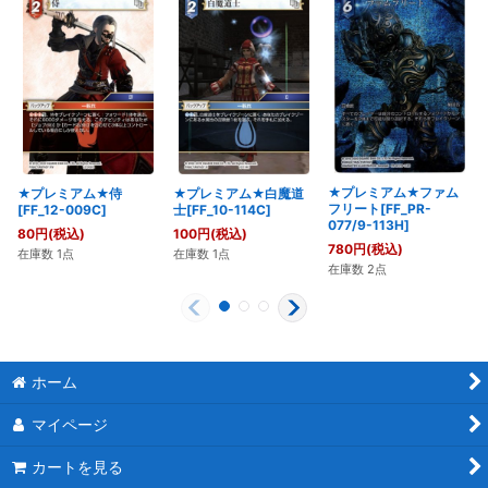
★プレミアム★ファム
★プレミアム★侍
★プレミアム★白魔道
フリート[FF_PR-
[FF_12-009C]
士[FF_10-114C]
077/9-113H]
80
円
(税込)
100
円
(税込)
780
円
(税込)
在庫数 1点
在庫数 1点
在庫数 2点
ホーム
マイページ
カートを見る