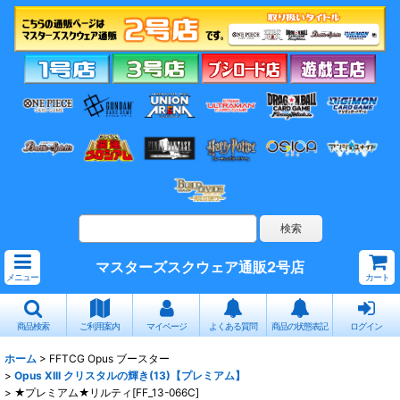
マスターズスクウェア通販2号店
メニュー
カート
商品検索
ご利用案内
マイページ
よくある質問
商品の状態表記
ログイン
ホーム
>
FFTCG Opus ブースター
>
Opus XIII クリスタルの輝き(13)【プレミアム】
>
★プレミアム★リルティ[FF_13-066C]