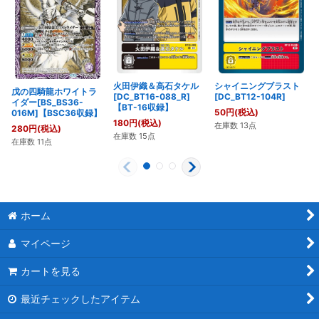
火田伊織＆高石タケル
シャイニングブラスト
戊の四騎龍ホワイトラ
[DC_BT16-088_R]
[DC_BT12-104R]
イダー[BS_BS36-
【BT-16収録】
50
円
(税込)
016M]【BSC36収録】
180
円
(税込)
在庫数 13点
280
円
(税込)
在庫数 15点
在庫数 11点
ホーム
マイページ
カートを見る
最近チェックしたアイテム