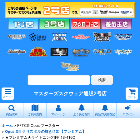
マスターズスクウェア通販2号店
メニュー
カート
商品検索
ご利用案内
マイページ
よくある質問
商品の状態表記
ログイン
ホーム
>
FFTCG Opus ブースター
>
Opus XIII クリスタルの輝き(13)【プレミアム】
>
★プレミアム★ライトニング[FF_13-116C]