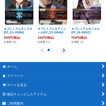
★プレミアム★シスネ
★プレミアム★アンジ
★プレミアム★ノエル
[FF_22-028H]
ール[FF_22-004H]
[FF_16-092C]
480
円
(税込)
280
円
(税込)
100
円
(税込)
在庫数 3点
在庫数 3点
在庫数 1点
ホーム
マイページ
カートを見る
最近チェックしたアイテム
ご利用案内