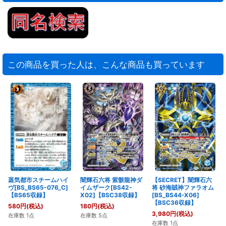
この商品を買った人は、こんな商品も買っています
蒸気都市スチームハイ
闇輝石六将 紫骸龍神ダ
【SECRET】闇輝石六
ヴ[BS_BS65-076_C]
イムザーク[BS42-
将 砂海賊神ファラオム
【BS65収録】
X02]【BSC38収録】
[BS_BS44-X06]
【BSC36収録】
580
円
(税込)
180
円
(税込)
3,980
円
(税込)
在庫数 1点
在庫数 5点
在庫数 1点