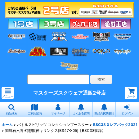
マスターズスクウェア通販2号店
メニュー
カート
商品検索
ご利用案内
マイページ
よくある質問
商品の状態表記
ログイン
ホーム
>
バトルスピリッツ コレクションブースター
>
BSC38 Xレアパック2021
>
闇輝石六将 幻想獣神キリンクス[BS47-X05]【BSC38収録】