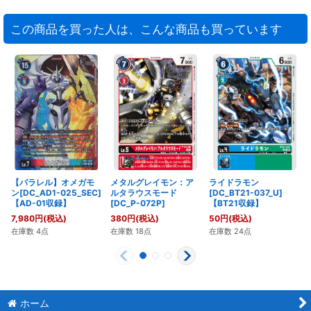
この商品を買った人は、こんな商品も買っています
【パラレル】オメガモ
メタルグレイモン：ア
ライドラモン
ン[DC_AD1-025_SEC]
ルタラウスモード
[DC_BT21-037_U]
【AD-01収録】
[DC_P-072P]
【BT21収録】
7,980
円
(税込)
380
円
(税込)
50
円
(税込)
在庫数 4点
在庫数 18点
在庫数 24点
ホーム