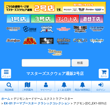
マスターズスクウェア通販2号店
メニュー
カート
商品検索
ご利用案内
マイページ
よくある質問
商品の状態表記
ログイン
ホーム
>
デジモンカードゲーム エクストラブースター
>
EX-01 テーマブースター クラシックコレクション
>
アグモン[DC_EX1-001U]