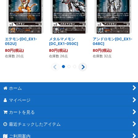
エテモン[DC_EX1-
メタルマメモン
アンドロモン[DC_EX1-
052U]
[DC_EX1-050C]
048C]
80
円
(税込)
80
円
(税込)
80
円
(税込)
在庫数 20点
在庫数 26点
在庫数 32点
ホーム
マイページ
カートを見る
最近チェックしたアイテム
ご利用案内