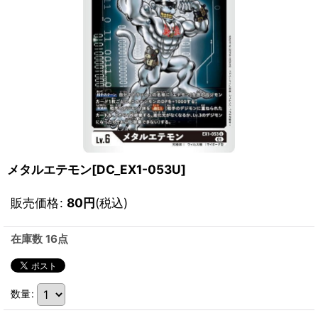
メタルエテモン[DC_EX1-053U]
販売価格
:
80
円
(税込)
在庫数 16点
数量
: