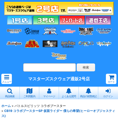
マスターズスクウェア通販2号店
メニュー
カート
商品検索
ご利用案内
マイページ
よくある質問
商品の状態表記
ログイン
ホーム
>
バトルスピリッツ コラボブースター
>
CB19 コラボブースターSP 仮面ライダー 僕らの希望(ヒーローオブジャスティ
ス)