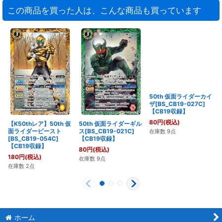
この商品を買った人は、こんな商品も買っています
【K50thレア】50th 仮
50th 仮面ライダーギル
50th 仮面ライダーカイ
面ライダービースト
ス[BS_CB19-021C]
ザ[BS_CB19-027C]
[BS_CB19-054C]
【CB19収録】
【CB19収録】
【CB19収録】
80
円
(税込)
80
円
(税込)
180
円
(税込)
在庫数 9点
在庫数 9点
在庫数 2点
ホーム