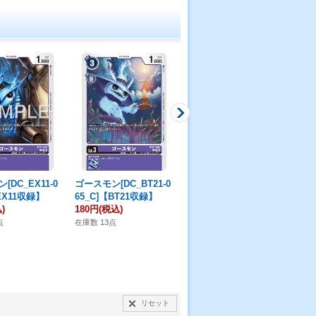
[DC_EX11-0
ゴースモン[DC_BT21-0
【パラレル】ゴースモ
クロ
EX11収録】
65_C]【BT21収録】
ン[DC_EX11-048_C]【E
3_
)
180円
(税込)
X11収録】
40
380円
(税込)
点
在庫数 13点
在庫
在庫数 1点
リセット