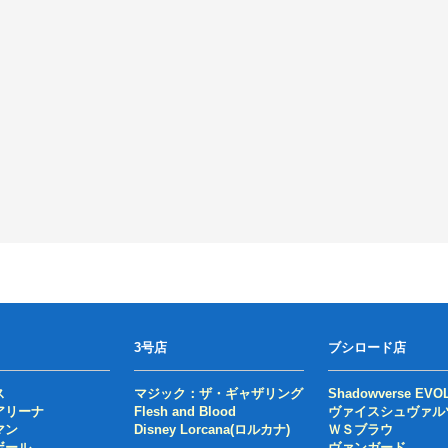
3号店
ブシロード店
ス
マジック：ザ・ギャザリング
Shadowverse EVO
アリーナ
Flesh and Blood
ヴァイスシュヴァル
マン
Disney Lorcana(ロルカナ)
ＷＳブラウ
ボール
ヴァンガード