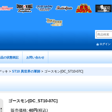
ログイン
商品の状態表記
お問い合わせ
デッキ
>
ST10 異世界の軍師
>
ゴースモン[DC_ST10-07C]
ゴースモン[DC_ST10-07C]
販売価格
:
40円
(税込)