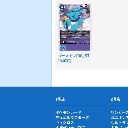
ゴースモン[DC_ST
10-07C]
1号店
2号店
ポケモンカード
ワンピー
デュエルマスターズ
ユニオン
ウィクロス
ウルトラ
名探偵コナンTCG
ドラゴン