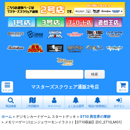
マスターズスクウェア通販2号店
メニュー
カート
商品検索
ご利用案内
マイページ
よくある質問
商品の状態表記
ログイン
ホーム
>
デジモンカードゲーム スタートデッキ
>
ST10 異世界の軍師
>
メモリーゲージ(エンジェウーモンイラスト)【ST10収録】[DC_ST10_MG1]