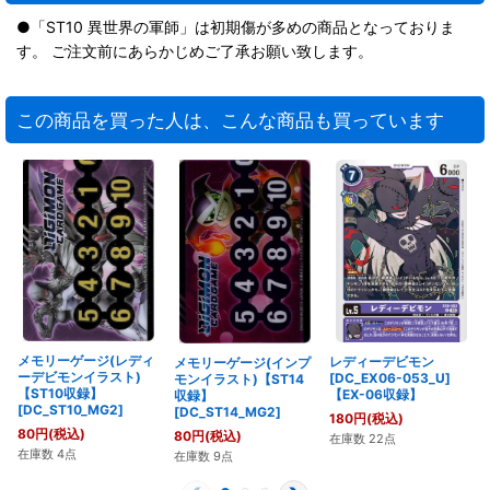
●「ST10 異世界の軍師」は初期傷が多めの商品となっておりま
す。 ご注文前にあらかじめご了承お願い致します。
この商品を買った人は、こんな商品も買っています
メモリーゲージ(レディ
レディーデビモン
メモリーゲージ(インプ
ーデビモンイラスト)
[DC_EX06-053_U]
モンイラスト)【ST14
【ST10収録】
【EX-06収録】
収録】
[DC_ST10_MG2]
[DC_ST14_MG2]
180
円
(税込)
80
円
(税込)
80
円
(税込)
在庫数 22点
在庫数 4点
在庫数 9点