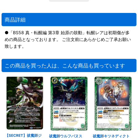
商品詳細
●「BS58 真・転醒編 第3章 始原の鼓動」転醒レアは初期傷が多
めの商品となっております。 ご注文前にあらかじめご了承お願い
致します。
この商品を買った人は、こんな商品も買っています
【SECRET】祓魔師ジ
祓魔師ウルフバヌス
祓魔師キツネディクト