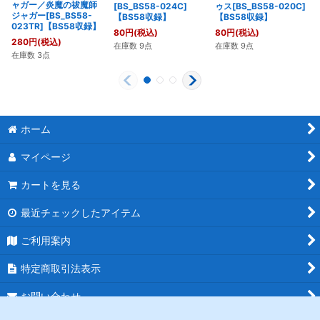
ャガー／炎魔の祓魔師
[BS_BS58-024C]
ゥス[BS_BS58-020C]
ジャガー[BS_BS58-
【BS58収録】
【BS58収録】
023TR]【BS58収録】
80
円
(税込)
80
円
(税込)
280
円
(税込)
在庫数 9点
在庫数 9点
在庫数 3点
ホーム
マイページ
カートを見る
最近チェックしたアイテム
ご利用案内
特定商取引法表示
お問い合わせ