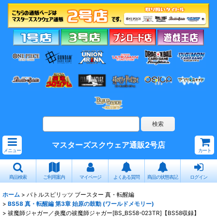
マスターズスクウェア通販2号店
メニュー
カート
商品検索
ご利用案内
マイページ
よくある質問
商品の状態表記
ログイン
ホーム
>
バトルスピリッツ ブースター 真・転醒編
>
BS58 真・転醒編 第3章 始原の鼓動 (ワールドメモリー)
>
祓魔師ジャガー／炎魔の祓魔師ジャガー[BS_BS58-023TR]【BS58収録】