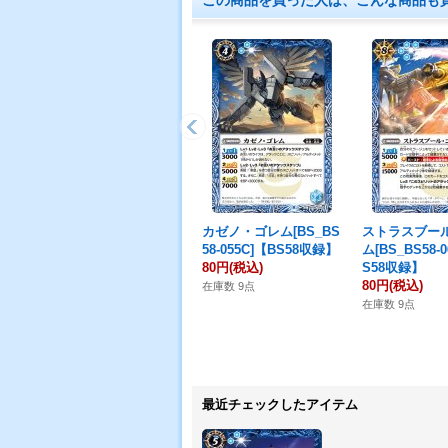
この商品を買った人は、こんな商品も
カゼノ・ゴレム[BS_BS
ストラスブー
58-055C]【BS58収録】
ム[BS_BS58-
80円
(税込)
S58収録】
80円
(税込)
在庫数 9点
在庫数 9点
最近チェックしたアイテム