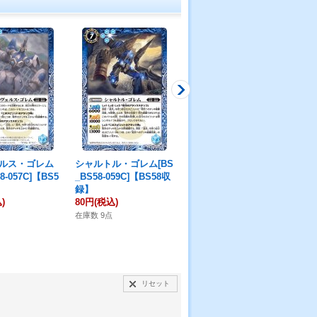
ルス・ゴレム
シャルトル・ゴレム[BS
エッフェル・ゴレム[BS
ピサ
8-057C]【BS5
_BS58-059C]【BS58収
_BS58-053R]【BS58収
-0
録】
録】
18
)
80円
(税込)
180円
(税込)
在庫
在庫数 9点
在庫数 24点
リセット