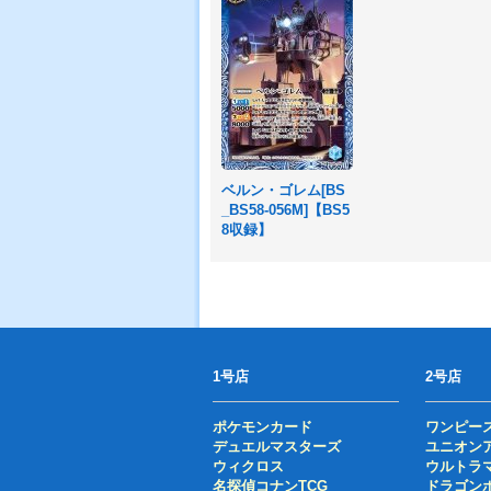
ベルン・ゴレム[BS
_BS58-056M]【BS5
8収録】
1号店
2号店
ポケモンカード
ワンピー
デュエルマスターズ
ユニオン
ウィクロス
ウルトラ
名探偵コナンTCG
ドラゴン