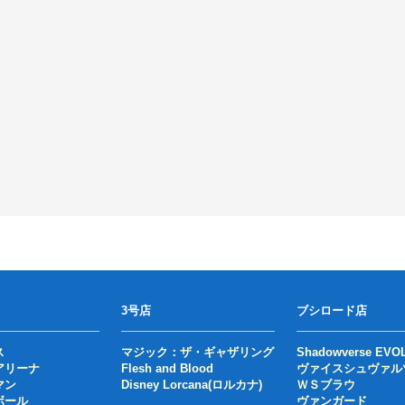
3号店
ブシロード店
ス
マジック：ザ・ギャザリング
Shadowverse EVO
アリーナ
Flesh and Blood
ヴァイスシュヴァル
マン
Disney Lorcana(ロルカナ)
ＷＳブラウ
ボール
ヴァンガード