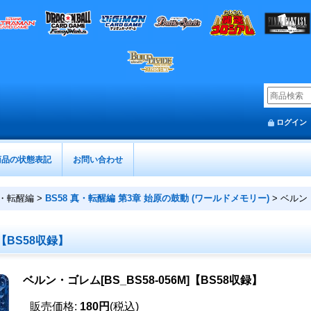
ログイン
商品の状態表記
お問い合わせ
真・転醒編
>
BS58 真・転醒編 第3章 始原の鼓動 (ワールドメモリー)
>
ベルン・
]【BS58収録】
ベルン・ゴレム[BS_BS58-056M]【BS58収録】
販売価格
:
180円
(税込)