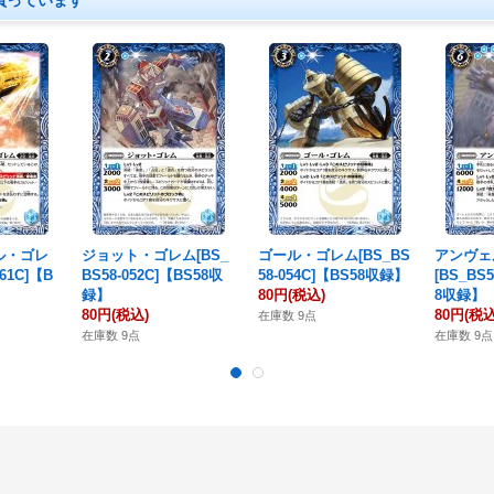
買っています
ル・ゴレ
ジョット・ゴレム[BS_
ゴール・ゴレム[BS_BS
アンヴェ
061C]【B
BS58-052C]【BS58収
58-054C]【BS58収録】
[BS_BS5
録】
80円
(税込)
8収録】
80円
(税込)
80円
(税込
在庫数 9点
在庫数 9点
在庫数 9点