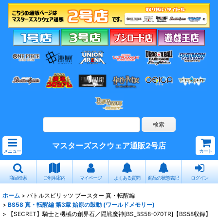
マスターズスクウェア通販2号店
メニュー
カート
商品検索
ご利用案内
マイページ
よくある質問
商品の状態表記
ログイン
ホーム
>
バトルスピリッツ ブースター 真・転醒編
>
BS58 真・転醒編 第3章 始原の鼓動 (ワールドメモリー)
>
【SECRET】騎士と機械の創界石／隠戦魔神[BS_BS58-070TR]【BS58収録】