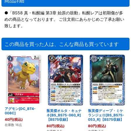
商品詳細
●「BS58 真・転醒編 第3章 始原の鼓動」転醒レアは初期傷が多
めの商品となっております。 ご注文前にあらかじめご了承お願い
致します。
この商品を買った人は、こんな商品も買っています
アグモン[DC_BT4-
叛英傑オルタ・キュナ
叛英傑ディープ・ミケ
008C]
ネ[BS_BS75-060_R]
ランジェロ[BS_BS75-
40
円
(税込)
【BS75収録】
053_R]【BS75収録】
在庫数 16点
80
円
(税込)
80
円
(税込)