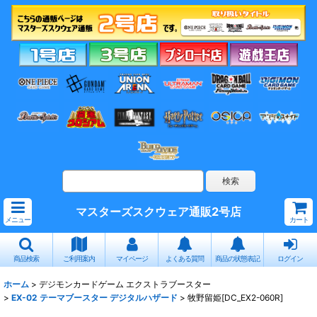
マスターズスクウェア通販2号店
メニュー
カート
商品検索
ご利用案内
マイページ
よくある質問
商品の状態表記
ログイン
ホーム
>
デジモンカードゲーム エクストラブースター
>
EX-02 テーマブースター デジタルハザード
>
牧野留姫[DC_EX2-060R]