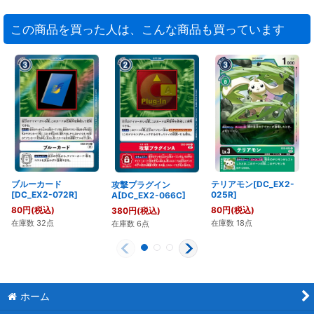
この商品を買った人は、こんな商品も買っています
ブルーカード
テリアモン[DC_EX2-
攻撃プラグイン
[DC_EX2-072R]
025R]
A[DC_EX2-066C]
80
円
(税込)
80
円
(税込)
380
円
(税込)
在庫数 32点
在庫数 18点
在庫数 6点
ホーム