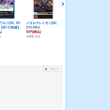
ルツ[DC_BT
メタルグレイモン[DC_
イクト[DC_BT13-102R]
ポキ
U]【BT-13収録】
ST5-09U]
【BT-13収録】
-0
)
50円
(税込)
380円
(税込)
18
点
在庫数 29点
在庫数 7点
在庫
リセット