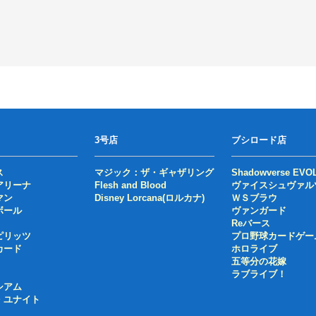
3号店
ブシロード店
ス
マジック：ザ・ギャザリング
Shadowverse EVO
アリーナ
Flesh and Blood
ヴァイスシュヴァル
マン
Disney Lorcana(ロルカナ)
ＷＳブラウ
ボール
ヴァンガード
Reバース
ピリッツ
プロ野球カードゲー
カード
ホロライブ
五等分の花嫁
ラブライブ！
シアム
・ユナイト