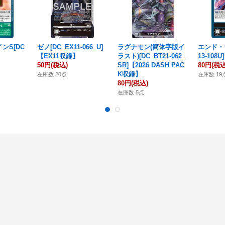
ンS[DC
ゼノ[DC_EX11-066_U]
ラグナモン(簡体字版イ
エンド・ワ
【EX11収録】
ラスト)[DC_BT21-062_
13-108
50円
(税込)
SR]【2026 DASH PAC
80円
(税込
K収録】
在庫数 20点
在庫数 19
80円
(税込)
在庫数 5点