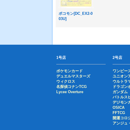
ポコモン[DC_EX2-0
03U]
1号店
2号店
ポケモンカード
ワンピー
デュエルマスターズ
ユニオン
ウィクロス
ウルトラ
名探偵コナンTCG
ドラゴン
Lycee Overture
ガンダム
バトルス
デジモン
OSICA
FFTCG
開運コロ
アンジュ