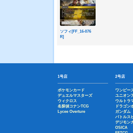
ソフィ[FF_16-076
R]
1号店
2号店
ポケモンカード
ワンピー
デュエルマスターズ
ユニオン
ウィクロス
ウルトラ
名探偵コナンTCG
ドラゴン
Lycee Overture
ガンダム
バトルス
デジモン
OSICA
FFTCG