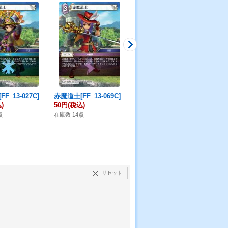
F_13-027C]
赤魔道士[FF_13-069C]
マーシュ[FF_16-122R]
デブ
)
50円
(税込)
80円
(税込)
6R]
50
点
在庫数 14点
在庫数 20点
在庫
リセット