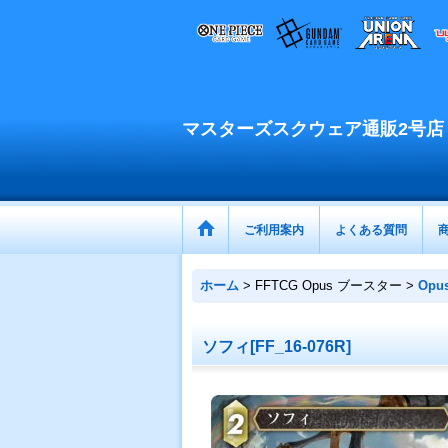
マスターズスクウェア通販2号店
ご利用案内
よくある質問
ホーム
>
FFTCG Opus ブースター
>
Opu
ソフィ[FF_16-076R]