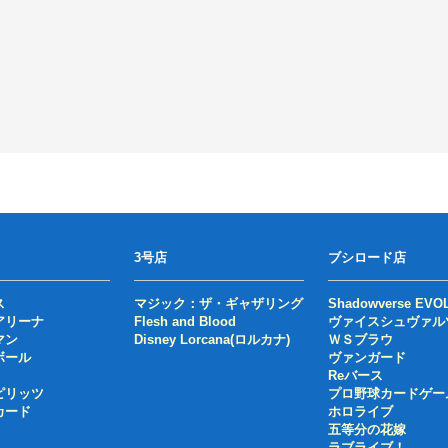
3号店
ブシロード店
ス
マジック：ザ・ギャザリング
Shadowverse EVO
アリーナ
Flesh and Blood
ヴァイスシュヴァル
マン
Disney Lorcana(ロルカナ)
ＷＳブラウ
ボール
ヴァンガード
Reバース
ピリッツ
プロ野球カードゲー
カード
ホロライブ
五等分の花嫁
ラブライブ！