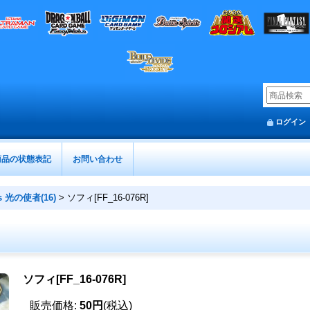
ログイン
商品の状態表記
お問い合わせ
s 光の使者(16)
>
ソフィ[FF_16-076R]
ソフィ[FF_16-076R]
販売価格
:
50円
(税込)