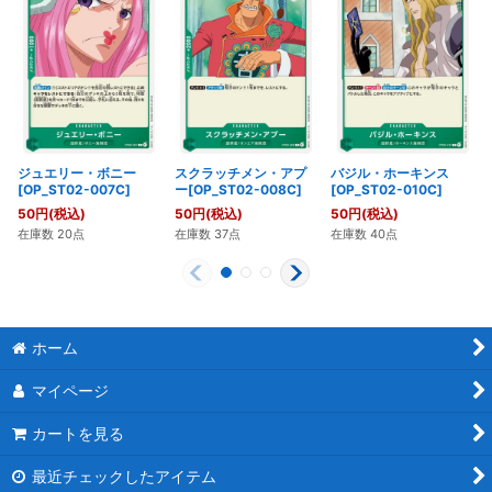
ジュエリー・ボニー
スクラッチメン・アプ
バジル・ホーキンス
[OP_ST02-007C]
ー[OP_ST02-008C]
[OP_ST02-010C]
50
円
(税込)
50
円
(税込)
50
円
(税込)
在庫数 20点
在庫数 37点
在庫数 40点
ホーム
マイページ
カートを見る
最近チェックしたアイテム