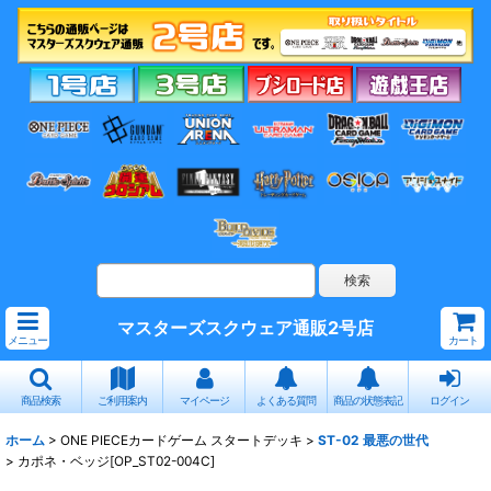
マスターズスクウェア通販2号店
メニュー
カート
商品検索
ご利用案内
マイページ
よくある質問
商品の状態表記
ログイン
ホーム
>
ONE PIECEカードゲーム スタートデッキ
>
ST-02 最悪の世代
>
カポネ・ベッジ[OP_ST02-004C]