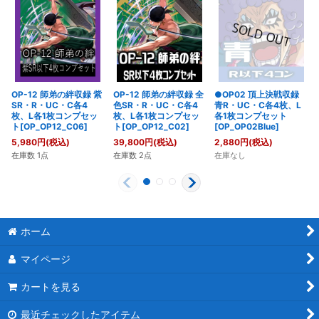
OP-12 師弟の絆収録 紫
OP-12 師弟の絆収録 全
●OP02 頂上決戦収録
SR・R・UC・C各4
色SR・R・UC・C各4
青R・UC・C各4枚、L
枚、L各1枚コンプセッ
枚、L各1枚コンプセッ
各1枚コンプセット
ト[OP_OP12_C06]
ト[OP_OP12_C02]
[OP_OP02Blue]
5,980
円
(税込)
39,800
円
(税込)
2,880
円
(税込)
在庫数 1点
在庫数 2点
在庫なし
ホーム
マイページ
カートを見る
最近チェックしたアイテム