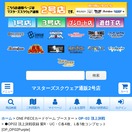
マスターズスクウェア通販2号店
メニュー
カート
商品検索
ご利用案内
マイページ
よくある質問
商品の状態表記
ログイン
ホーム
>
ONE PIECEカードゲーム ブースター
>
OP-02 頂上決戦
>
●OP02 頂上決戦収録 紫R・UC・C各4枚、L各1枚コンプセット
[OP_OP02Purple]