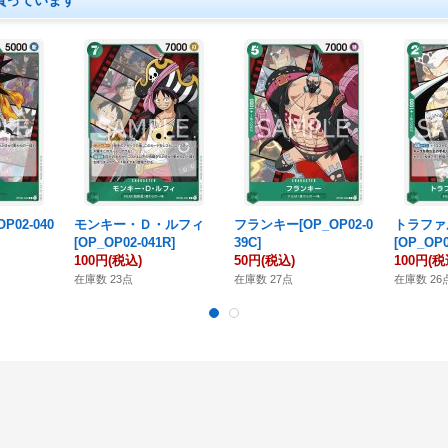
買っています
P02-040
モンキー・Ｄ・ルフィ
フランキー[OP_OP02-0
トラファ
[OP_OP02-041R]
39C]
[OP_OP0
100円
(税込)
50円
(税込)
100円
(税
在庫数 23点
在庫数 27点
在庫数 26