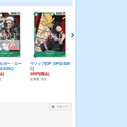
ルガー・ロー
ウソップ[OP_OP02-028
三刀流 鬼斬り[OP_OP
ロロ
2-035C]
C]
02-045C]
02-
込)
100円
(税込)
50円
(税込)
50
点
在庫数 18点
在庫数 28点
在庫
リセット