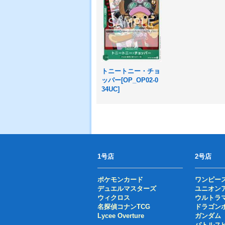
トニートニー・チョ
ッパー[OP_OP02-0
34UC]
1号店
2号店
ポケモンカード
ワンピー
デュエルマスターズ
ユニオン
ウィクロス
ウルトラ
名探偵コナンTCG
ドラゴン
Lycee Overture
ガンダム
バトルス