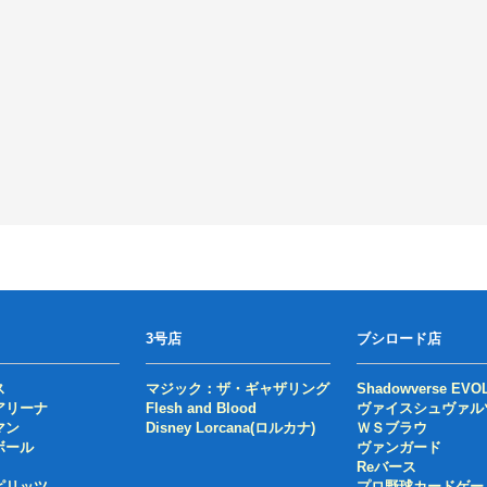
3号店
ブシロード店
ス
マジック：ザ・ギャザリング
Shadowverse EVO
アリーナ
Flesh and Blood
ヴァイスシュヴァル
マン
Disney Lorcana(ロルカナ)
ＷＳブラウ
ボール
ヴァンガード
Reバース
ピリッツ
プロ野球カードゲー