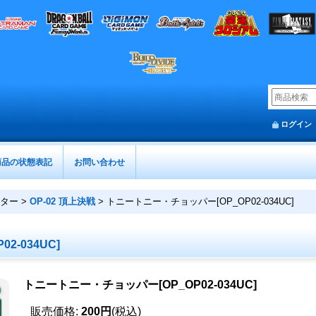
ログイン
商品の状態表記
お問い合わせ
スター
>
OP-02 頂上決戦
>
トニートニー・チョッパー[OP_OP02-034UC]
-034UC]
トニートニー・チョッパー[OP_OP02-034UC]
販売価格
:
200円
(税込)