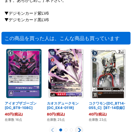
ます。あらかじめご了承下さい。
▼デジモンカード紫LV6
▼デジモンカード黒LV6
この商品を買った人は、こんな商品も買っています
アイオブザゴーゴン
カオスデュークモン
コクワモン[DC_BT14-
[DC_BT9-108C]
[DC_EX4-011R]
055_C]【BT-14収録】
40
円
(税込)
80
円
(税込)
40
円
(税込)
在庫数 16点
在庫数 25点
在庫数 23点