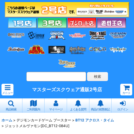
マスターズスクウェア通販2号店
メニュー
カート
商品検索
ご利用案内
マイページ
よくある質問
商品の状態表記
ログイン
ホーム
>
デジモンカードゲーム ブースター
>
BT12 アクロス・タイム
>
ジェットメルヴァモン[DC_BT12-084U]