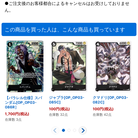
●ご注文後のお客様都合によるキャンセルはお受けしておりませ
ん。
この商品を買った人は、こんな商品も買っています
ジャブラ[OP_OP03-
クマドリ[OP_OP03-
【パラレル仕様】スパ
085C]
082C]
ンダム[OP_OP03-
086R］
100
円
(税込)
100
円
(税込)
1,700
円
(税込)
在庫数 32点
在庫数 42点
在庫数 3点