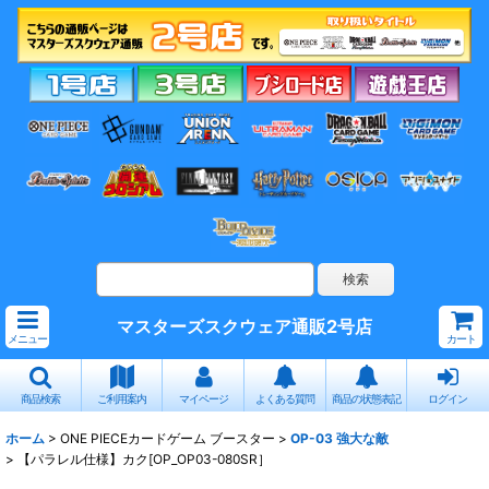
マスターズスクウェア通販2号店
メニュー
カート
商品検索
ご利用案内
マイページ
よくある質問
商品の状態表記
ログイン
ホーム
>
ONE PIECEカードゲーム ブースター
>
OP-03 強大な敵
>
【パラレル仕様】カク[OP_OP03-080SR］