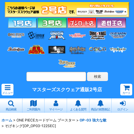
マスターズスクウェア通販2号店
メニュー
カート
商品検索
ご利用案内
マイページ
よくある質問
商品の状態表記
ログイン
ホーム
>
ONE PIECEカードゲーム ブースター
>
OP-03 強大な敵
>
そげキング[OP_OP03-122SEC]