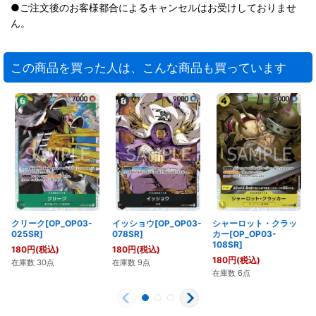
●ご注文後のお客様都合によるキャンセルはお受けしておりませ
ん。
この商品を買った人は、こんな商品も買っています
クリーク[OP_OP03-
イッショウ[OP_OP03-
シャーロット・クラッ
025SR]
078SR]
カー[OP_OP03-
108SR]
180
円
(税込)
180
円
(税込)
180
円
(税込)
在庫数 30点
在庫数 9点
在庫数 6点