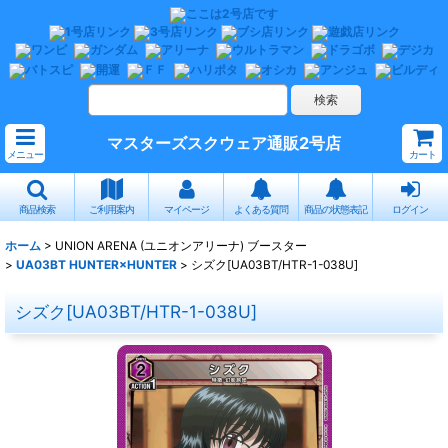
マスターズスクウェア通販2号店
メニュー
カート
商品検索
ご利用案内
マイページ
よくある質問
商品の状態表記
ログイン
ホーム
>
UNION ARENA (ユニオンアリーナ) ブースター
>
UA03BT HUNTER×HUNTER
>
シズク[UA03BT/HTR-1-038U]
シズク[UA03BT/HTR-1-038U]