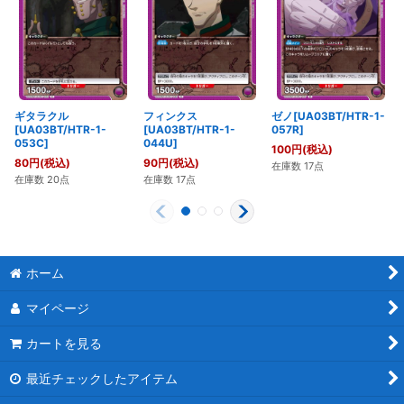
ギタラクル
フィンクス
ゼノ[UA03BT/HTR-1-
[UA03BT/HTR-1-
[UA03BT/HTR-1-
057R]
053C]
044U]
100
円
(税込)
80
円
(税込)
90
円
(税込)
在庫数 17点
在庫数 20点
在庫数 17点
ホーム
マイページ
カートを見る
最近チェックしたアイテム