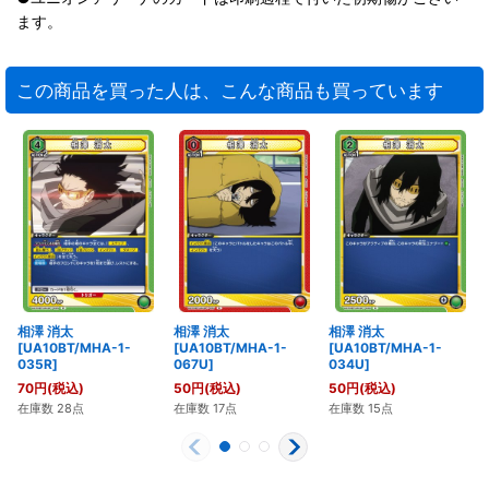
ます。
この商品を買った人は、こんな商品も買っています
相澤 消太
相澤 消太
相澤 消太
[UA10BT/MHA-1-
[UA10BT/MHA-1-
[UA10BT/MHA-1-
035R]
067U]
034U]
70
円
(税込)
50
円
(税込)
50
円
(税込)
在庫数 28点
在庫数 17点
在庫数 15点