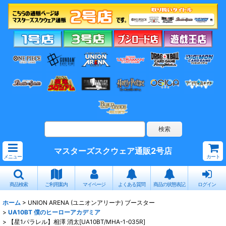
マスターズスクウェア通販2号店
メニュー
カート
商品検索
ご利用案内
マイページ
よくある質問
商品の状態表記
ログイン
ホーム
>
UNION ARENA (ユニオンアリーナ) ブースター
>
UA10BT 僕のヒーローアカデミア
>
【星1パラレル】相澤 消太[UA10BT/MHA-1-035R]