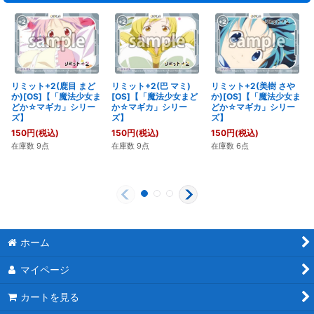
リミット+2(鹿目 まど
リミット+2(巴 マミ)
リミット+2(美樹 さや
か)[OS]【「魔法少女ま
[OS]【「魔法少女まど
か)[OS]【「魔法少女ま
どか☆マギカ」シリー
か☆マギカ」シリー
どか☆マギカ」シリー
ズ】
ズ】
ズ】
150
円
(税込)
150
円
(税込)
150
円
(税込)
在庫数 9点
在庫数 9点
在庫数 6点
ホーム
マイページ
カートを見る