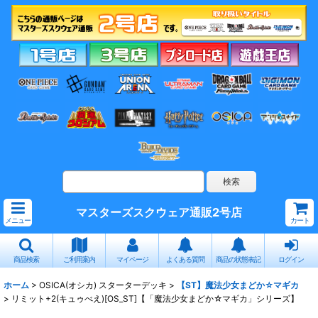
マスターズスクウェア通販2号店
メニュー
カート
商品検索
ご利用案内
マイページ
よくある質問
商品の状態表記
ログイン
ホーム
>
OSICA(オシカ) スターターデッキ
>
【ST】魔法少女まどか☆マギカ
>
リミット+2(キュゥべえ)[OS_ST]【「魔法少女まどか☆マギカ」シリーズ】