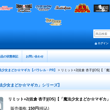
ログイン
商品の状態表記
お問い合わせ
法少女まどか☆マギカ【パラレル・PR】
>
リミット+2(佐倉 杏子)[OS]
【「魔法少女まどか☆マギカ」シリーズ】
リミット+2(佐倉 杏子)[OS]【「魔法少女まどか☆マギカ
販売価格
:
150円
(税込)