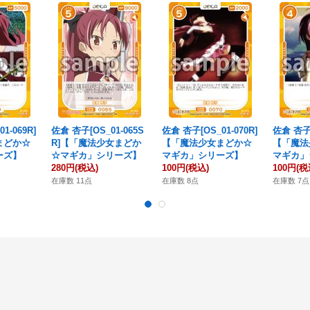
1-069R]
佐倉 杏子[OS_01-065S
佐倉 杏子[OS_01-070R]
佐倉 杏子[
まどか☆
R]【「魔法少女まどか
【「魔法少女まどか☆
【「魔法
ーズ】
☆マギカ」シリーズ】
マギカ」シリーズ】
マギカ」
280円
(税込)
100円
(税込)
100円
(税
在庫数 11点
在庫数 8点
在庫数 7点