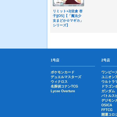
リミット+2(佐倉 杏
子)[OS]【「魔法少
女まどか☆マギカ」
シリーズ】
1号店
2号店
ポケモンカード
ワンピー
デュエルマスターズ
ユニオン
ウィクロス
ウルトラ
名探偵コナンTCG
ドラゴン
Lycee Overture
ガンダム
バトルス
デジモン
OSICA
FFTCG
開運コロ