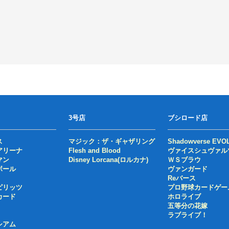
3号店
ブシロード店
ス
マジック：ザ・ギャザリング
Shadowverse EVO
アリーナ
Flesh and Blood
ヴァイスシュヴァル
マン
Disney Lorcana(ロルカナ)
ＷＳブラウ
ボール
ヴァンガード
Reバース
ピリッツ
プロ野球カードゲー
カード
ホロライブ
五等分の花嫁
ラブライブ！
シアム