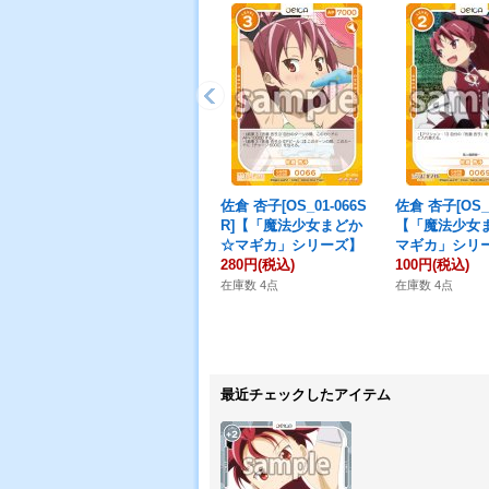
佐倉 杏子[OS_01-066S
佐倉 杏子[OS_0
R]【「魔法少女まどか
【「魔法少女
☆マギカ」シリーズ】
マギカ」シリ
280円
(税込)
100円
(税込)
在庫数 4点
在庫数 4点
最近チェックしたアイテム