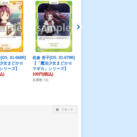
OS_01-068R]
佐倉 杏子[OS_01-079R]
佐倉 杏子[OS_01-067R]
佐倉
少女まどか☆
【「魔法少女まどか☆
【「魔法少女まどか☆
T
シリーズ】
マギカ」シリーズ】
マギカ」シリーズ】
☆
込)
100円
(税込)
100円
(税込)
50
在庫数 7点
在庫数 7点
在庫
リセット