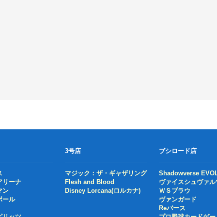
3号店
ブシロード店
ス
マジック：ザ・ギャザリング
Shadowverse EVO
アリーナ
Flesh and Blood
ヴァイスシュヴァル
マン
Disney Lorcana(ロルカナ)
ＷＳブラウ
ボール
ヴァンガード
Reバース
ピリッツ
プロ野球カードゲー