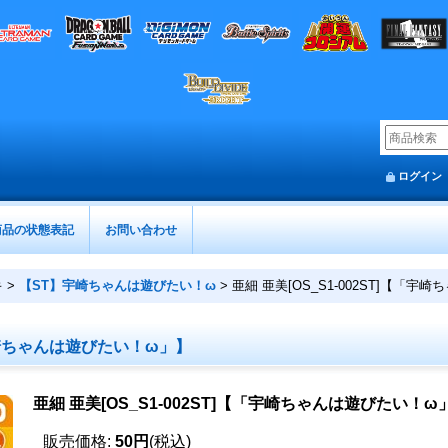
ログイン
商品の状態表記
お問い合わせ
キ
>
【ST】宇崎ちゃんは遊びたい！ω
>
亜細 亜美[OS_S1-002ST]【「
「宇崎ちゃんは遊びたい！ω」】
亜細 亜美[OS_S1-002ST]【「宇崎ちゃんは遊びたい！ω
販売価格
:
50円
(税込)