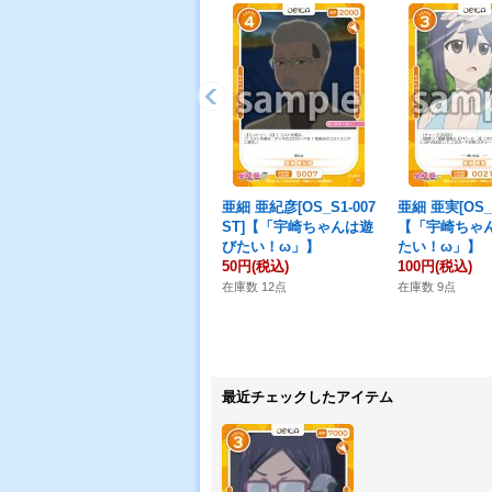
亜細 亜紀彦[OS_S1-007
亜細 亜実[OS_0
ST]【「宇崎ちゃんは遊
【「宇崎ちゃ
びたい！ω」】
たい！ω」】
50円
(税込)
100円
(税込)
在庫数 12点
在庫数 9点
最近チェックしたアイテム