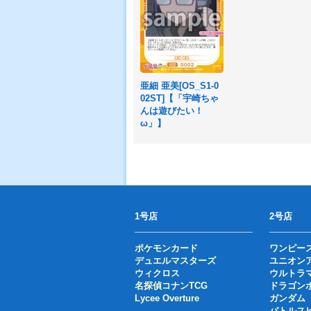
亜細 亜美[OS_S1-0
02ST]【「宇崎ちゃ
んは遊びたい！
ω」】
1号店
2号店
ポケモンカード
ワンピー
デュエルマスターズ
ユニオン
ウィクロス
ウルトラ
名探偵コナンTCG
ドラゴン
Lycee Overture
ガンダム
バトルス