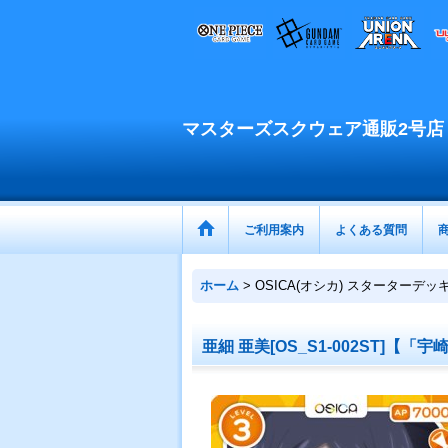
マスターズスクウェア通販2号店
ご利用案内
よくある質問
ホーム
>
OSICA(オシカ) スターターデッ
亜細 亜美[OS_S1-002ST]【