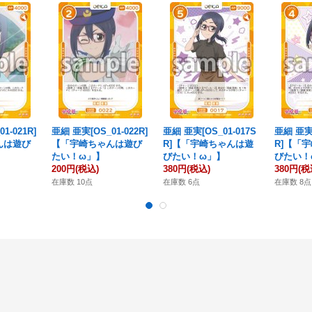
1-021R]
亜細 亜実[OS_01-022R]
亜細 亜実[OS_01-017S
亜細 亜実[
んは遊び
【「宇崎ちゃんは遊び
R]【「宇崎ちゃんは遊
R]【「
たい！ω」】
びたい！ω」】
びたい！
200円
(税込)
380円
(税込)
380円
(税
在庫数 10点
在庫数 6点
在庫数 8点