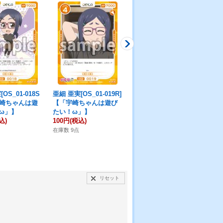
OS_01-018S
亜細 亜実[OS_01-019R]
亜細 亜実[OS_01-020R]
亜細
宇崎ちゃんは遊
【「宇崎ちゃんは遊び
【「宇崎ちゃんは遊び
【
ω」】
たい！ω」】
たい！ω」】
た
込)
100円
(税込)
100円
(税込)
10
在庫数 9点
在庫数 12点
在庫
リセット