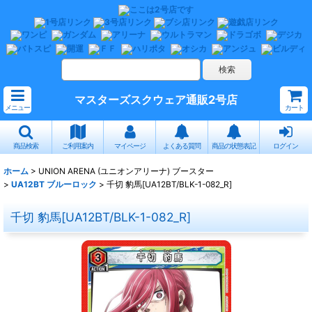
マスターズスクウェア通販2号店
メニュー
カート
商品検索
ご利用案内
マイページ
よくある質問
商品の状態表記
ログイン
ホーム
>
UNION ARENA (ユニオンアリーナ) ブースター
>
UA12BT ブルーロック
>
千切 豹馬[UA12BT/BLK-1-082_R]
千切 豹馬[UA12BT/BLK-1-082_R]