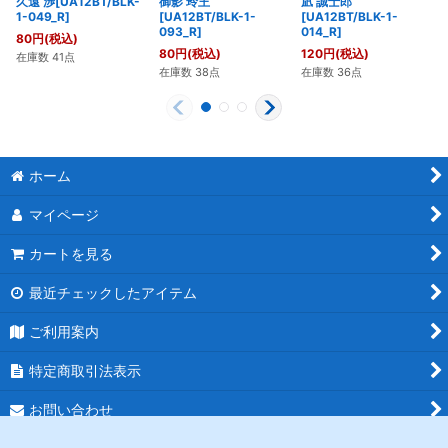
久遠 渉[UA12BT/BLK-
御影 玲王
凪 誠士郎
1-049_R]
[UA12BT/BLK-1-
[UA12BT/BLK-1-
093_R]
014_R]
80
円
(税込)
80
円
(税込)
120
円
(税込)
在庫数 41点
在庫数 38点
在庫数 36点
ホーム
マイページ
カートを見る
最近チェックしたアイテム
ご利用案内
特定商取引法表示
お問い合わせ