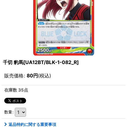
千切 豹馬[UA12BT/BLK-1-082_R]
販売価格
:
80
円
(税込)
在庫数 35点
数量
:
返品特約に関する重要事項