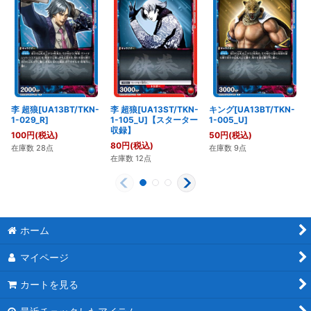
李 超狼[UA13BT/TKN-
李 超狼[UA13ST/TKN-
キング[UA13BT/TKN-
1-029_R]
1-105_U]【スターター
1-005_U]
収録】
100
円
(税込)
50
円
(税込)
80
円
(税込)
在庫数 28点
在庫数 9点
在庫数 12点
ホーム
マイページ
カートを見る