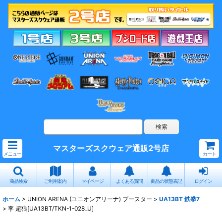
マスターズスクウェア通販2号店
メニュー
カート
商品検索
ご利用案内
マイページ
よくある質問
商品の状態表記
ログイン
ホーム
>
UNION ARENA (ユニオンアリーナ) ブースター
>
UA13BT 鉄拳7
>
李 超狼[UA13BT/TKN-1-028_U]