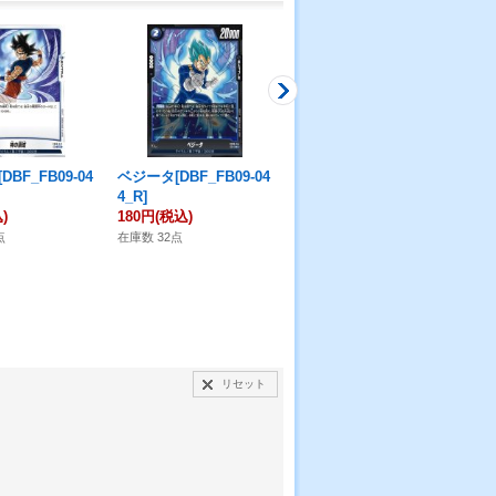
BF_FB09-04
ベジータ[DBF_FB09-04
孫悟空[DBF_FB09-035_
孫悟
4_R]
R]
L]
)
180円
(税込)
180円
(税込)
80
点
在庫数 32点
在庫数 32点
在庫
リセット