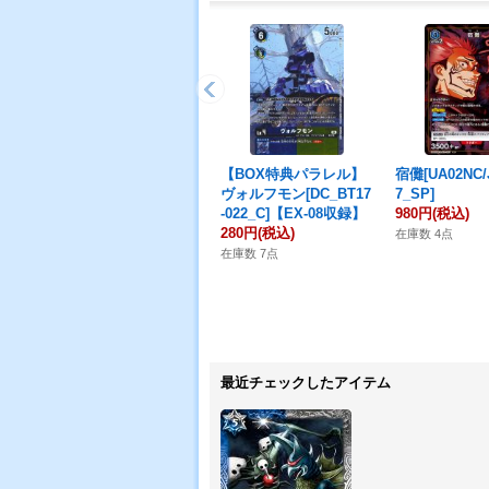
【BOX特典パラレル】
宿儺[UA02NC/J
ヴォルフモン[DC_BT17
7_SP]
-022_C]【EX-08収録】
980円
(税込)
280円
(税込)
在庫数 4点
在庫数 7点
最近チェックしたアイテム