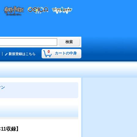
0
カートの中身
新規登録はこちら
オン
C11収録】