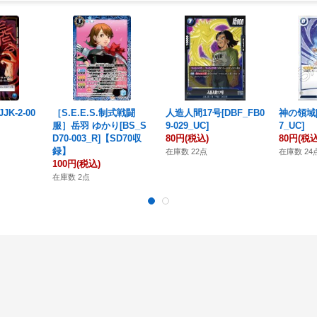
JK-2-00
［S.E.E.S.制式戦闘
人造人間17号[DBF_FB0
神の領域[D
服］岳羽 ゆかり[BS_S
9-029_UC]
7_UC]
D70-003_R]【SD70収
80円
(税込)
80円
(税込
録】
在庫数 22点
在庫数 24
100円
(税込)
在庫数 2点