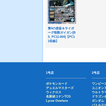
第4の使徒＆サイボ
ーグ怪獣ガイガン[B
S_PC11-004]【PC1
1収録】
1号店
2号店
ポケモンカード
ワンピー
デュエルマスターズ
ユニオン
ウィクロス
ウルトラ
名探偵コナンTCG
ドラゴン
Lycee Overture
ガンダム
バトルス