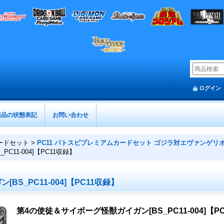
ログイン
商品の状態表記
お問い合わせ
ードセット
>
PC11 バトスピプレミアムカードセット ゴジラ対エヴァンゲリ
11-004]【PC11収録】
S_PC11-004]【PC11収録】
第4の使徒＆サイボーグ怪獣ガイガン[BS_PC11-004]【P