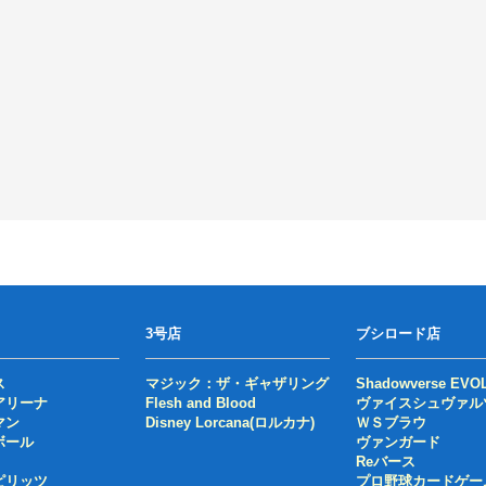
3号店
ブシロード店
ス
マジック：ザ・ギャザリング
Shadowverse EVO
アリーナ
Flesh and Blood
ヴァイスシュヴァル
マン
Disney Lorcana(ロルカナ)
ＷＳブラウ
ボール
ヴァンガード
Reバース
ピリッツ
プロ野球カードゲー