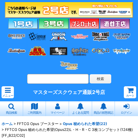
マスターズスクウェア通販2号店
メニュー
カート
商品検索
ご利用案内
マイページ
よくある質問
商品の状態表記
ログイン
ホーム
>
FFTCG Opus ブースター
>
Opus 秘められた希望(22)
>
FFTCG Opus 秘められた希望(Opus22)L・H・R・C 3枚コンプセット(124種)
[FF_B22/C02]