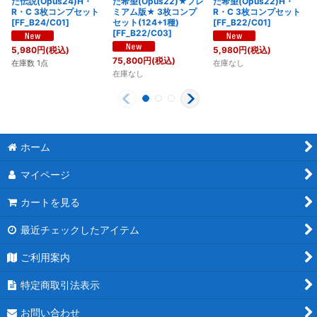
た伝説(Opus24)H・
た希望(Opus22)★プレ
た希望(Opus22)H・
R・C 3枚コンプセット
ミアム版★ 3枚コンプ
R・C 3枚コンプセット
[FF_B24/C01]
セット(124+1種)
[FF_B22/C01]
[FF_B22/C03]
5,980
円
(税込)
5,980
円
(税込)
75,800
円
(税込)
在庫数 1点
在庫なし
在庫なし
ホーム
マイページ
カートを見る
最近チェックしたアイテム
ご利用案内
特定商取引法表示
お問い合わせ