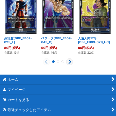
孫悟空[DBF_FB09-
ベジータ[DBF_FB09-
人造人間17号
025_L]
043_C]
[DBF_FB09-029_UC]
80
円
(税込)
50
円
(税込)
80
円
(税込)
在庫数 19点
在庫数 46点
在庫数 22点
ホーム
マイページ
カートを見る
最近チェックしたアイテム