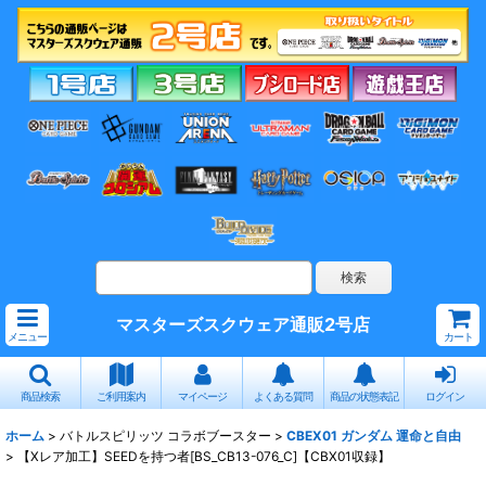
マスターズスクウェア通販2号店
メニュー
カート
商品検索
ご利用案内
マイページ
よくある質問
商品の状態表記
ログイン
ホーム
>
バトルスピリッツ コラボブースター
>
CBEX01 ガンダム 運命と自由
>
【Xレア加工】SEEDを持つ者[BS_CB13-076_C]【CBX01収録】