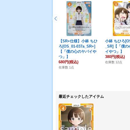
【SR+仕様】小林 ちひ
小林 ちひろ[OS
ろ[OS_01-037a_SR+]
_SR]【「僕
【「僕の心のヤバイや
イやつ」】
つ」】
380円
(税込)
680円
(税込)
在庫数 12点
在庫数 1点
最近チェックしたアイテム