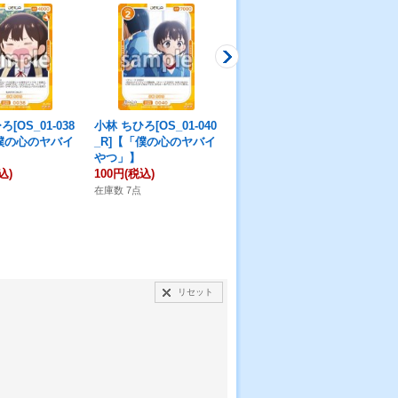
[OS_01-038
小林 ちひろ[OS_01-040
小林 ちひろ[OS_01-050
小林
「僕の心のヤバイ
_R]【「僕の心のヤバイ
_R]【「僕の心のヤバイ
S
やつ」】
やつ」】
や
込)
100円
(税込)
100円
(税込)
10
在庫数 7点
在庫数 11点
在庫
リセット