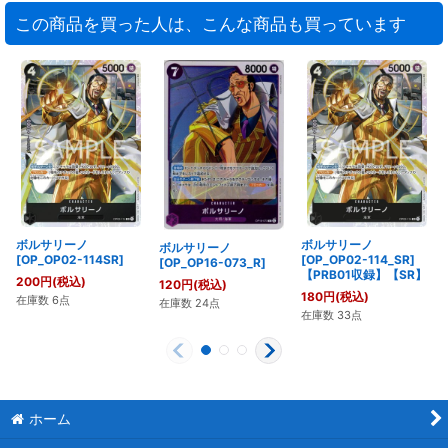
この商品を買った人は、こんな商品も買っています
ボルサリーノ
ボルサリーノ
ボルサリーノ
[OP_OP02-114SR]
[OP_OP02-114_SR]
[OP_OP16-073_R]
【PRB01収録】【SR】
200
円
(税込)
120
円
(税込)
180
円
(税込)
在庫数 6点
在庫数 24点
在庫数 33点
ホーム