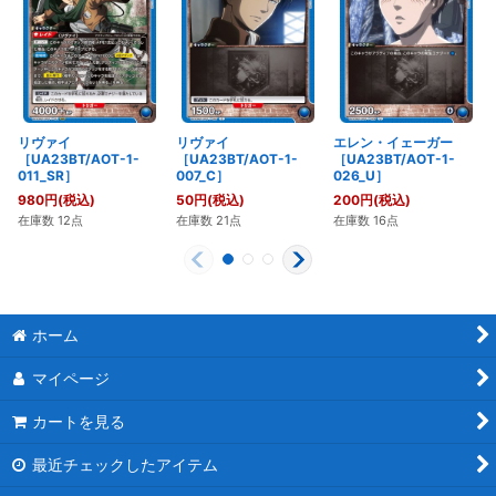
リヴァイ
リヴァイ
エレン・イェーガー
［UA23BT/AOT-1-
［UA23BT/AOT-1-
［UA23BT/AOT-1-
011_SR］
007_C］
026_U］
980
円
(税込)
50
円
(税込)
200
円
(税込)
在庫数 12点
在庫数 21点
在庫数 16点
ホーム
マイページ
カートを見る
最近チェックしたアイテム