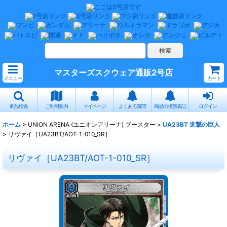
マスターズスクウェア通販2号店
メニュー
カート
商品検索
ご利用案内
マイページ
よくある質問
商品の状態表記
ログイン
ホーム
>
UNION ARENA (ユニオンアリーナ) ブースター
>
UA23BT 進撃の巨人
>
リヴァイ［UA23BT/AOT-1-010_SR］
リヴァイ［UA23BT/AOT-1-010_SR］