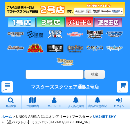
マスターズスクウェア通販2号店
メニュー
カート
商品検索
ご利用案内
マイページ
よくある質問
商品の状態表記
ログイン
ホーム
>
UNION ARENA (ユニオンアリーナ) ブースター
>
UA24BT SHY
>
【星2パラレル】ミェンロン[UA24BT/SHY-1-064_SR]