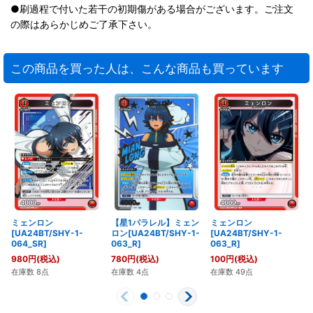
●刷過程で付いた若干の初期傷がある場合がございます。ご注文
の際はあらかじめご了承下さい。
この商品を買った人は、こんな商品も買っています
ミェンロン
【星1パラレル】ミェン
ミェンロン
[UA24BT/SHY-1-
ロン[UA24BT/SHY-1-
[UA24BT/SHY-1-
064_SR]
063_R]
063_R]
980
円
(税込)
780
円
(税込)
100
円
(税込)
在庫数 8点
在庫数 4点
在庫数 49点