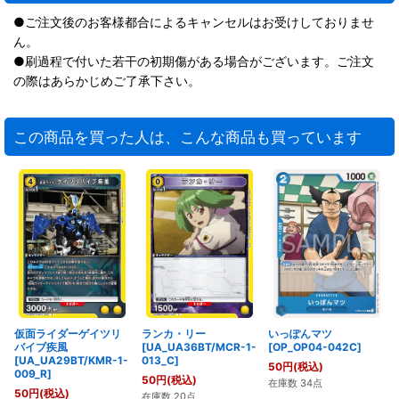
●ご注文後のお客様都合によるキャンセルはお受けしておりませ
ん。
●刷過程で付いた若干の初期傷がある場合がございます。ご注文
の際はあらかじめご了承下さい。
この商品を買った人は、こんな商品も買っています
仮面ライダーゲイツリ
ランカ・リー
いっぽんマツ
バイブ疾風
[UA_UA36BT/MCR-1-
[OP_OP04-042C]
[UA_UA29BT/KMR-1-
013_C]
50
円
(税込)
009_R]
50
円
(税込)
在庫数 34点
50
円
(税込)
在庫数 20点