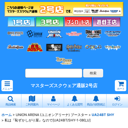
マスターズスクウェア通販2号店
メニュー
カート
商品検索
ご利用案内
マイページ
よくある質問
商品の状態表記
ログイン
ホーム
>
UNION ARENA (ユニオンアリーナ) ブースター
>
UA24BT SHY
>
私は『恥ずかしがり屋』なので[UA24BT/SHY-1-080_U]