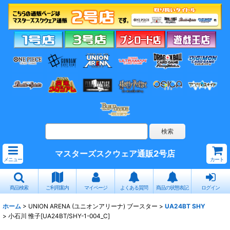
マスターズスクウェア通販2号店
メニュー
カート
商品検索
ご利用案内
マイページ
よくある質問
商品の状態表記
ログイン
ホーム
>
UNION ARENA (ユニオンアリーナ) ブースター
>
UA24BT SHY
>
小石川 惟子[UA24BT/SHY-1-004_C]