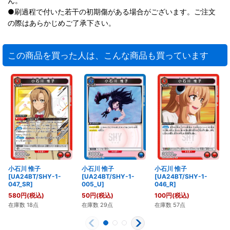
ん。
●刷過程で付いた若干の初期傷がある場合がございます。ご注文
の際はあらかじめご了承下さい。
この商品を買った人は、こんな商品も買っています
小石川 惟子
小石川 惟子
小石川 惟子
[UA24BT/SHY-1-
[UA24BT/SHY-1-
[UA24BT/SHY-1-
047_SR]
005_U]
046_R]
580
円
(税込)
50
円
(税込)
100
円
(税込)
在庫数 18点
在庫数 29点
在庫数 57点