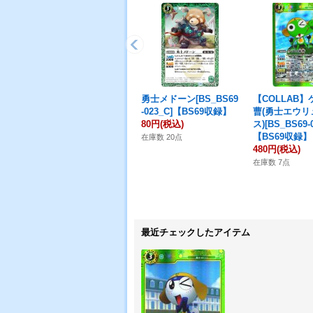
勇士メドーン[BS_BS69
【COLLAB
-023_C]【BS69収録】
曹(勇士エウリ
80円
(税込)
ス)[BS_BS69-
【BS69収録】
在庫数 20点
480円
(税込)
在庫数 7点
最近チェックしたアイテム