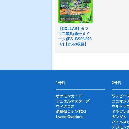
【COLLAB】タマ
マ二等兵(勇士メド
ーン)[BS_BS69-023
_C]【BS69収録】
1号店
2号店
ポケモンカード
ワンピー
デュエルマスターズ
ユニオン
ウィクロス
ウルトラ
名探偵コナンTCG
ドラゴン
Lycee Overture
ガンダム
バトルス
デジモン