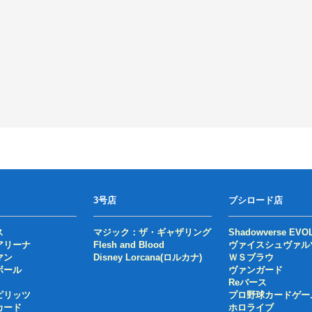
3号店
ブシロード店
ス
マジック：ザ・ギャザリング
Shadowverse EVO
アリーナ
Flesh and Blood
ヴァイスシュヴァル
マン
Disney Lorcana(ロルカナ)
ＷＳブラウ
ボール
ヴァンガード
Reバース
ピリッツ
プロ野球カードゲー
カード
ホロライブ