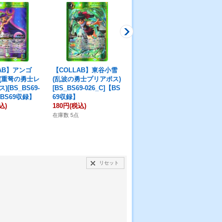
AB】アンゴ
【COLLAB】東谷小雪
【COLLAB】ギロロ伍
【C
(重弩の勇士レ
(乱波の勇士プリアポス)
長(剛撃の勇士グネウス)
長
[BS_BS69-
[BS_BS69-026_C]【BS
[BS_BS69-033_C]【BS
オス
【BS69収録】
69収録】
69収録】
【B
込)
180円
(税込)
180円
(税込)
18
在庫数 5点
在庫数 5点
在庫
リセット