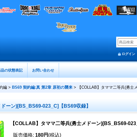
ログイン
商品の状態表記
お問い合わせ
約編
>
BS69 契約編:真 第2章 原初の襲来
>
【COLLAB】タママ二等兵(勇士メドー
ン)[BS_BS69-023_C]【BS69収録】
【COLLAB】タママ二等兵(勇士メドーン)[BS_BS69-023
販売価格
:
180円
(税込)