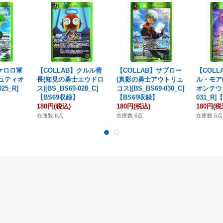
】ケロロ軍
【COLLAB】クルル曹
【COLLAB】サブロー
【COLL
ュティオ
長(知見の勇士エウドロ
(真影の勇士アウトリュ
ル・モア
025_R]
ス)[BS_BS69-028_C]
コス)[BS_BS69-030_C]
オンテウス)
【BS69収録】
【BS69収録】
031_R]
180円
(税込)
180円
(税込)
180円
(税
在庫数 8点
在庫数 6点
在庫数 6点