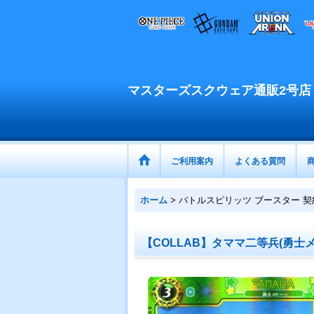
マスターズスクウェア通販2号店
ご利用案内
よくある質問
ホーム
>
バトルスピリッツ ブースター 契
【COLLAB】タママ二等兵(勇士メドー