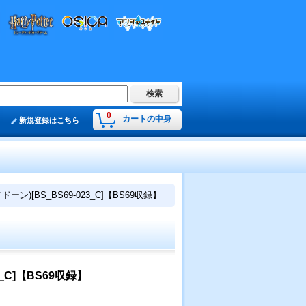
0
カートの中身
新規登録はこちら
ン)[BS_BS69-023_C]【BS69収録】
_C]【BS69収録】