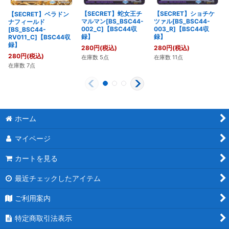
【SECRET】蛇女王チ
【SECRET】ショチケ
【SECRET】ベラドン
マルマン[BS_BSC44-
ツァル[BS_BSC44-
ナフィールド
002_C]【BSC44収
003_R]【BSC44収
[BS_BSC44-
録】
録】
RV011_C]【BSC44収
録】
280
円
(税込)
280
円
(税込)
280
円
(税込)
在庫数 5点
在庫数 11点
在庫数 7点
ホーム
マイページ
カートを見る
最近チェックしたアイテム
ご利用案内
特定商取引法表示