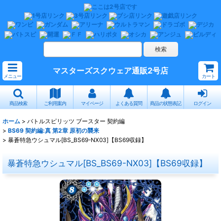
マスターズスクウェア通販2号店
メニュー
カート
商品検索
ご利用案内
マイページ
よくある質問
商品の状態表記
ログイン
ホーム
>
バトルスピリッツ ブースター 契約編
>
BS69 契約編:真 第2章 原初の襲来
>
暴蒼特急ウシュマル[BS_BS69-NX03]【BS69収録】
暴蒼特急ウシュマル[BS_BS69-NX03]【BS69収録】