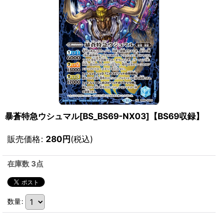
暴蒼特急ウシュマル[BS_BS69-NX03]【BS69収録】
販売価格
:
280
円
(税込)
在庫数 3点
数量
: