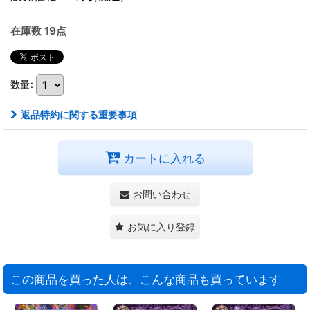
在庫数 19点
数量
:
返品特約に関する重要事項
カートに入れる
お問い合わせ
お気に入り登録
この商品を買った人は、こんな商品も買っています