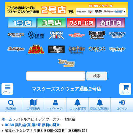
マスターズスクウェア通販2号店
メニュー
カート
商品検索
ご利用案内
マイページ
よくある質問
商品の状態表記
ログイン
ホーム
>
バトルスピリッツ ブースター 契約編
>
BS69 契約編:真 第2章 原初の襲来
>
魔導化少女レアナラ[BS_BS69-020_R]【BS69収録】