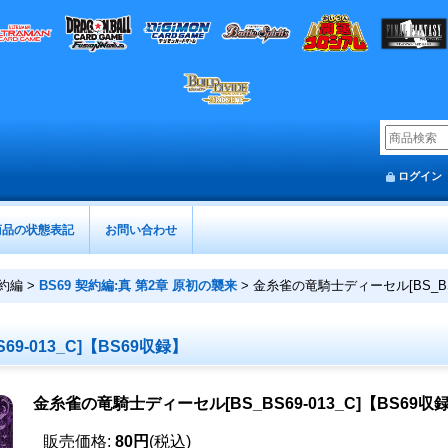
ログイン
商品の状態表記
お問い合わせ
約編
>
BS69 契約編:真 第2章 原初の襲来
>
金糸雀の竜騎士ディーセル[BS_BS6
9-013_C]【BS69収録】
金糸雀の竜騎士ディーセル[BS_BS69-013_C]【BS69収
販売価格
:
80円
(税込)