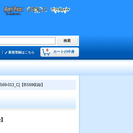
0
カートの中身
新規登録はこちら
9-013_C]【BS69収録】
録】