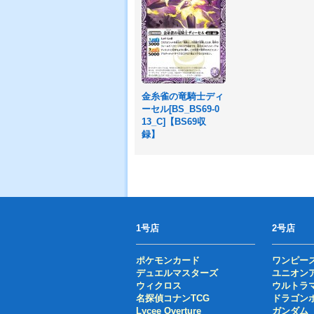
金糸雀の竜騎士ディ
ーセル[BS_BS69-0
13_C]【BS69収
録】
1号店
2号店
ポケモンカード
ワンピー
デュエルマスターズ
ユニオン
ウィクロス
ウルトラ
名探偵コナンTCG
ドラゴン
Lycee Overture
ガンダム