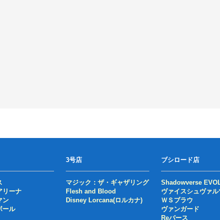
3号店
ブシロード店
ス
マジック：ザ・ギャザリング
Shadowverse EVO
アリーナ
Flesh and Blood
ヴァイスシュヴァル
マン
Disney Lorcana(ロルカナ)
ＷＳブラウ
ボール
ヴァンガード
Reバース