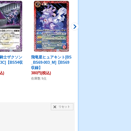
騎士ザクソン
飛竜星ヒュアキント[BS
原初毒竜ポイゾナグァ
隠
013C]【BS54収
_BS69-003_M]【BS69
[BS_BS69-018_C]【BS
[B
収録】
69収録】
8
込)
380円
(税込)
80円
(税込)
15
在庫数 9点
在庫数 19点
在庫
リセット