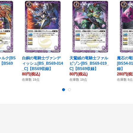
ルク[BS
白銅の竜騎士ヴァンデ
天鵞絨の竜騎士ファル
魔石の竜
]【BS69
ィッシュ[BS_BS69-014
ビゾン[BS_BS69-019_
[BS54-
_C]【BS69収録】
C]【BS69収録】
録】
80円
(税込)
80円
(税込)
280円
(税
在庫数 19点
在庫数 19点
在庫数 8点