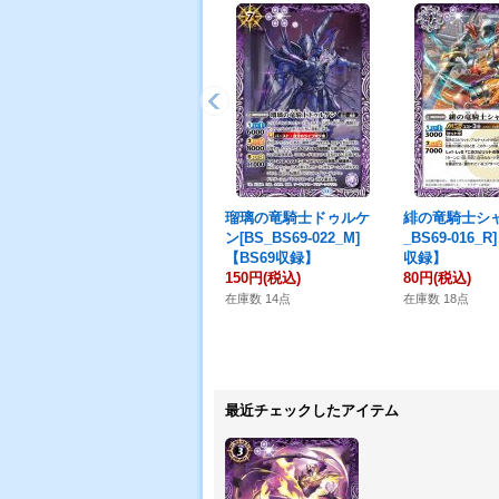
瑠璃の竜騎士ドゥルケ
緋の竜騎士シャ
ン[BS_BS69-022_M]
_BS69-016_R
【BS69収録】
収録】
150円
(税込)
80円
(税込)
在庫数 14点
在庫数 18点
最近チェックしたアイテム